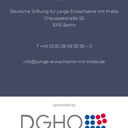
Deutsche Stiftung für junge Erwachsene mit Krebs
Chausseestraße 50
10115 Berlin
T +49 (0)30 28 09 30 56 – 0
info@junge-erwachsene-mit-krebs.de
sponsored by