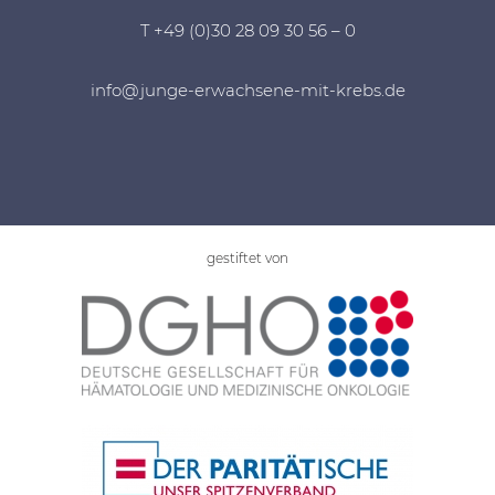
T +49 (0)30 28 09 30 56 – 0
info@junge-erwachsene-mit-krebs.de
gestiftet von