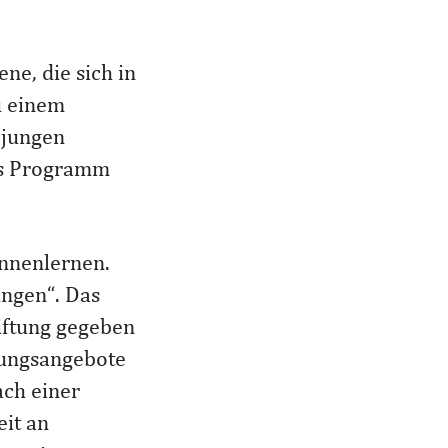
ne, die sich in
u einem
 jungen
es Programm
ennenlernen.
ngen“. Das
tiftung gegeben
tungsangebote
ach einer
eit an