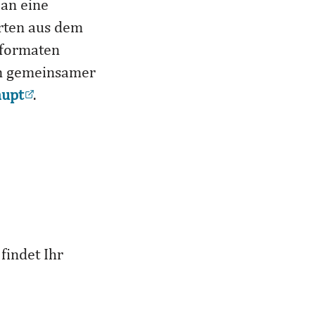
an eine
rten aus dem
sformaten
in gemeinsamer
aupt
.
findet Ihr