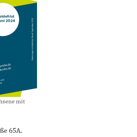
chsene mit
aße 65A,