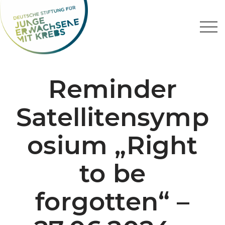
Zum
Inhalt
springen
Reminder
Satellitensymp
osium „Right
to be
forgotten“ –