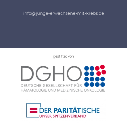
info@junge-erwachsene-mit-krebs.de
gestiftet von