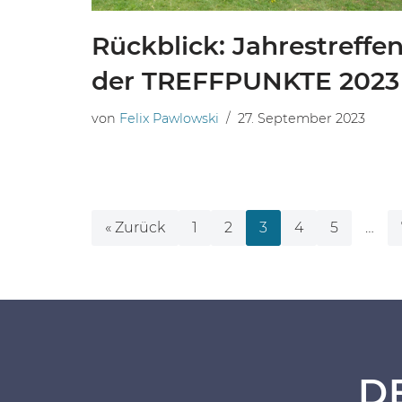
Rückblick: Jahrestreffe
der TREFFPUNKTE 2023
von
Felix Pawlowski
27. September 2023
« Zurück
1
2
3
4
5
…
D